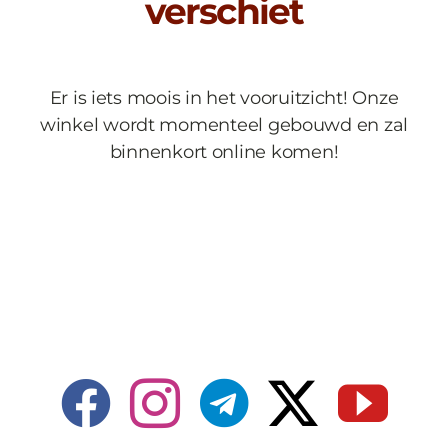
verschiet
Er is iets moois in het vooruitzicht! Onze
winkel wordt momenteel gebouwd en zal
binnenkort online komen!
Facebook
Instagram
Telegram
X
Yo